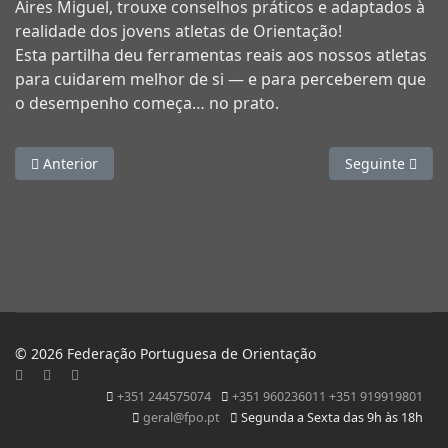
Aires Miguel, trouxe conselhos práticos e adaptados à
realidade dos jovens atletas de Orientação!
Esta partilha deu ferramentas reais aos nossos atletas
para cuidarem melhor de si — e para perceberem que
o desempenho começa… no prato.
Artigo anterior: Faz o certo… mesmo quando ninguém está a 
Artigo seguinte
Anterior
Seguinte
© 2026 Federação Portuguesa de Orientação
+351 244575074
+351 960236011 +351 919919801
geral@fpo.pt
Segunda a Sexta das 9h às 18h