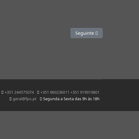
Artigo seguinte: Nutrição Desp
Seguinte
+351 244575074
+351 960236011 +351 919919801
geral@fpo.pt
Segunda a Sexta das 9h às 18h