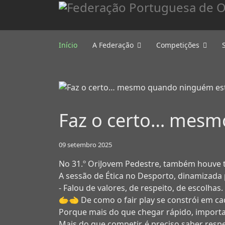
Início
A Federação
Competições
Faz o certo… mesm
09 setembro 2025
No 31.º OriJovem Pedestre, também houve te
A sessão de Ética no Desporto, dinamizada p
- Falou de valores, de respeito, de escolhas.
🫱‍🫲
De como o fair play se constrói em ca
Porque mais do que chegar rápido, import
Mais do que competir, é preciso saber respei