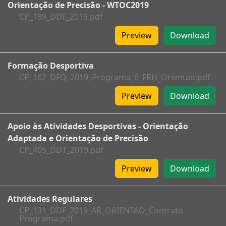
Orientação de Precisão - WTOC2019
CP_189_DDF_2019.pdf
Preview
Download
Formação Desportiva
CP_162_DFQ_2019_Programa_6_FRH_Orientao.pdf
Preview
Download
Apoio às Atividades Desportivas - Orientação
Adaptada e Orientação de Precisão
CP_405_DDT_2019.pdf
Preview
Download
Atividades Regulares
CP_131_DDF_2019_AR_ORIENTAO_Contrato
Programa.pdf