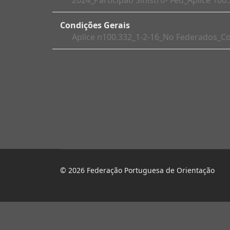
2024_Participao Sinistro- Fed_Aplice 100
Condições Gerais
Aplice n100.332_1-2-16_No Federados_Co
© 2026 Federação Portuguesa de Orientação