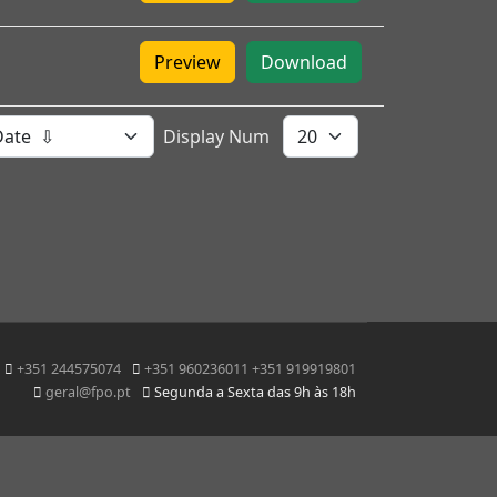
Preview
Download
Display Num
+351 244575074
+351 960236011 +351 919919801
geral@fpo.pt
Segunda a Sexta das 9h às 18h