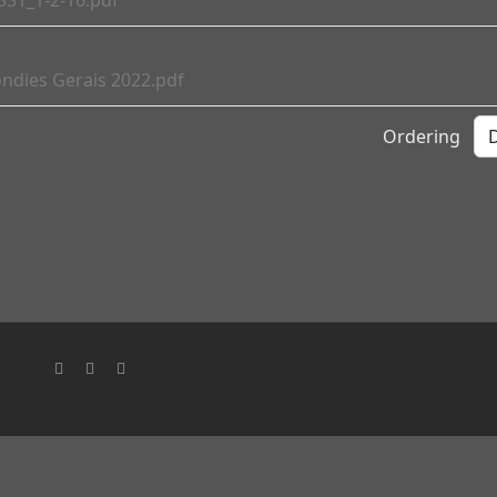
.331_1-2-16.pdf
ndies Gerais 2022.pdf
Ordering