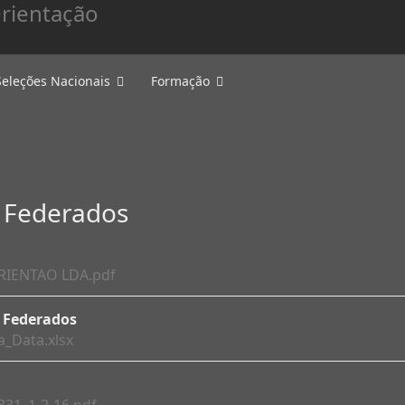
Seleções Nacionais
Formação
o Federados
RIENTAO LDA.pdf
o Federados
_Data.xlsx