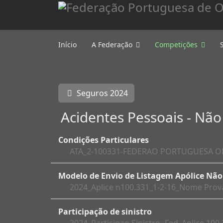
Início
A Federação
Competições
Seguros 2024
Acidentes Pessoais - Nã
Condições Particulares
ATA_2-100331-FEDERAO PORTUGUESA O
Modelo de Envio de Listagem Apólice Nã
2024_Aplice n100.331_1-2-16_Nome Prova
Participação de sinistro