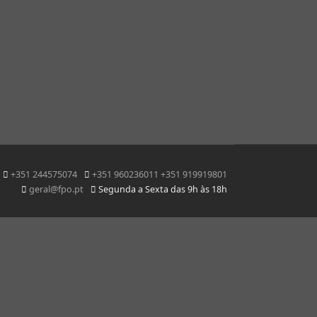
+351 244575074
+351 960236011 +351 919919801
geral@fpo.pt
Segunda a Sexta das 9h às 18h