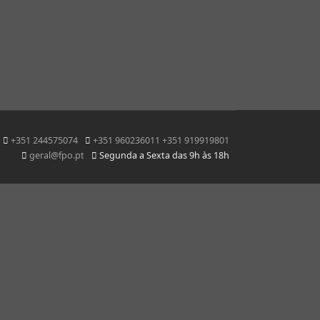
+351 244575074
+351 960236011 +351 919919801
geral@fpo.pt
Segunda a Sexta das 9h às 18h