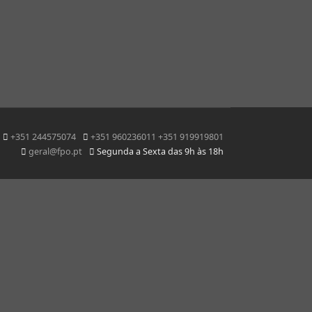
+351 244575074
+351 960236011 +351 919919801
geral@fpo.pt
Segunda a Sexta das 9h às 18h