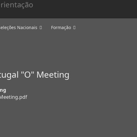
Seleções Nacionais
Formação
ugal "O" Meeting
ing
 Meeting.pdf