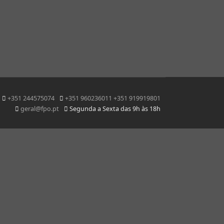
+351 244575074
+351 960236011 +351 919919801
geral@fpo.pt
Segunda a Sexta das 9h às 18h