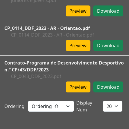
Juniores e Jovens.pdf
Preview
Download
CP_0114_DDF_2023 - AR - Orientao.pdf
CP_0114_DDF_2023 - AR - Orientao.pdf
Preview
Download
Contrato-Programa de Desenvolvimento Desportivo
n.º CP/43/DDF/2023
CP_0043_DDF_2023.pdf
Preview
Download
Display
Ordering
Num