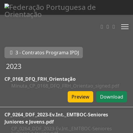
3 - Contratos Programa IPDJ
2023
CP_0168_DFQ_FRH_Orientação
Minuta_CP_0168_DFQ_FRH_Orientao_signed.pdf
Preview
Download
CP_0264_DDF_2023-Ev.Int._EMTBOC-Seniores
Juniores e Jovens.pdf
CP_0264_DDF_2023-Ev.Int._EMTBOC-Seniores