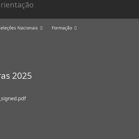
Seleções Nacionais
Formação
ras 2025
_signed.pdf