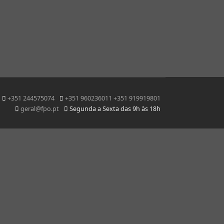
+351 244575074
+351 960236011 +351 919919801
geral@fpo.pt
Segunda a Sexta das 9h às 18h