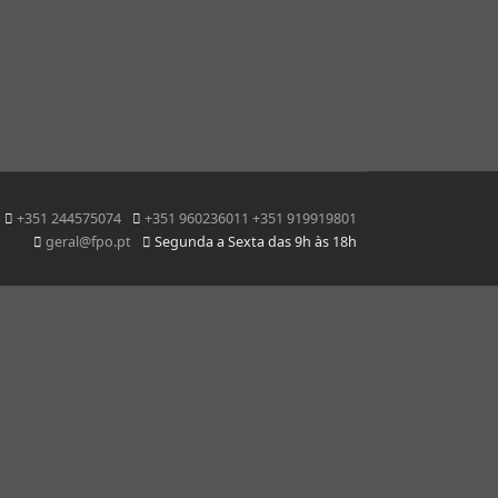
+351 244575074
+351 960236011 +351 919919801
geral@fpo.pt
Segunda a Sexta das 9h às 18h